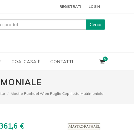
REGISTRATI
LOGIN
Cerca
0
E
COALCASA È
CONTATTI
IMONIALE
tto
Mastro Raphael Wien Paglia Copriletto Matrimoniale
361,6 €