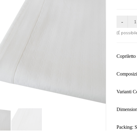
(É possibi
Copriletto
Composizi
Varianti C
Dimension
Packing: S