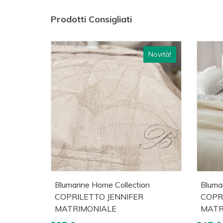
Prodotti Consigliati
Novità!
Acquista
Visualizza
A
Blumarine Home Collection
Bluma
COPRILETTO JENNIFER
COPR
MATRIMONIALE
MATR