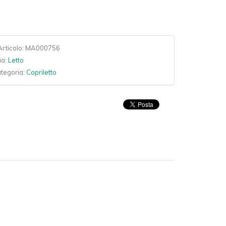
rticolo:
MA000756
ia:
Letto
ategoria:
Copriletto