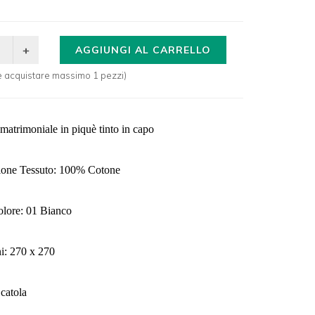
AGGIUNGI AL CARRELLO
le acquistare massimo 1 pezzi)
 matrimoniale in piquè tinto in capo
one Tessuto: 100% Cotone
olore: 01 Bianco
i: 270 x 270
catola