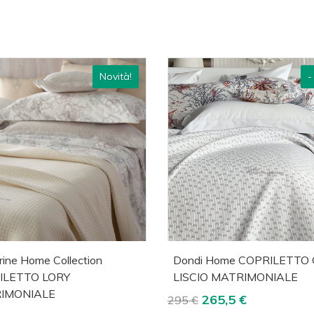
Novità!
-
cquista
Visualizza
Acquista
Visua
rine Home Collection
Dondi Home COPRILETTO
ILETTO LORY
LISCIO MATRIMONIALE
IMONIALE
265,5 €
295 €