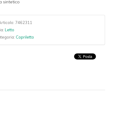
a sintetico
rticolo:
7462311
ia:
Letto
ategoria:
Copriletto