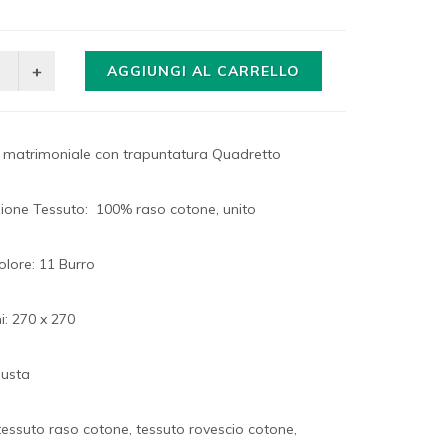
AGGIUNGI AL CARRELLO
o matrimoniale con trapuntatura Quadretto
one Tessuto: 100% raso cotone, unito
olore: 11 Burro
i: 270 x 270
Busta
 tessuto raso cotone, tessuto rovescio cotone,