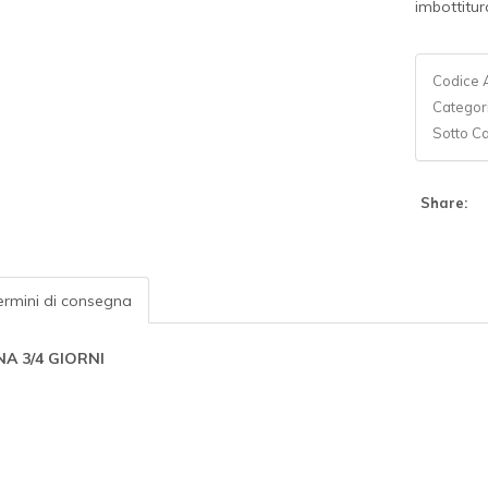
imbottitur
Codice A
Categor
Sotto C
Share:
rmini di consegna
A 3/4 GIORNI