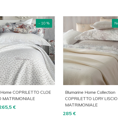
- 10 %
No
cquista
Visualizza
Acquista
Visua
i Home COPRILETTO CLOE
Blumarine Home Collection
IO MATRIMONIALE
COPRILETTO LORY LISCIO
MATRIMONIALE
265,5 €
285 €