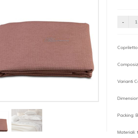
Coprilett
Composizi
Varianti C
Dimension
Packing: 
Materiali: