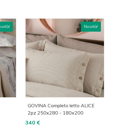
vità!
Novità!
lizza
Acquista
Visualizza
GOVINA Completo letto ALICE
2pz 250x280 - 180x200
340 €