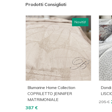
Prodotti Consigliati
Novità!
Acquista
Visualizza
A
Blumarine Home Collection
Dond
COPRILETTO JENNIFER
LISC
MATRIMONIALE
295 €
387 €