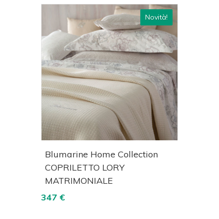
ovità!
Novità!
izza
Acquista
Visualizza
on
Blumarine Home Collection
Dond
COPRILETTO LORY
CLOE
MATRIMONIALE
295 €
347 €