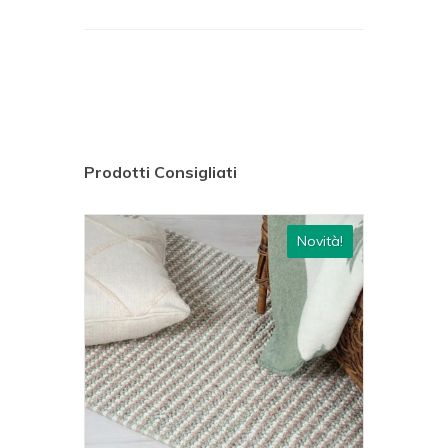
Prodotti Consigliati
ovità!
Novità!