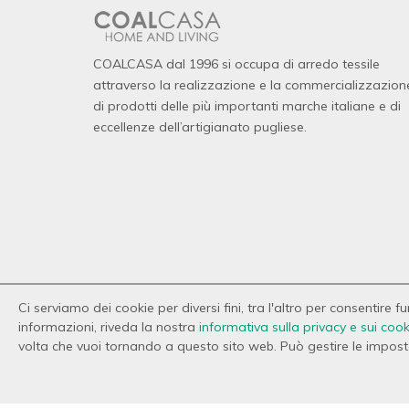
COALCASA dal 1996 si occupa di arredo tessile
attraverso la realizzazione e la commercializzazion
di prodotti delle più importanti marche italiane e di
eccellenze dell’artigianato pugliese.
Ci serviamo dei cookie per diversi fini, tra l'altro per consentire 
informazioni, riveda la nostra
informativa sulla privacy e sui cook
© 2026 Copyright Coal Casa. Tutti i diritti riservati.
volta che vuoi tornando a questo sito web. Può gestire le impostaz
Privacy
-
Cookie Policy
-
Gestisci Cookie
-
Credits