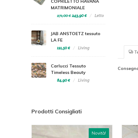
COPRILETTO HAVANA
MATRIMONIALE
271,00 €
243,90 €
Letto
JAB ANSTOETZ tessuto
LA FE
121,50 €
Living
Te
Carlucci Tessuto
Consegna
Timeless Beauty
84,90 €
Living
Prodotti Consigliati
Novità!