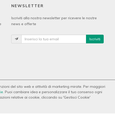
NEWSLETTER
Iscriviti alla nostra newsletter per ricevere le nostre
e
news e offerte
Iscriviti
funzioni del sito web e attività di marketing mirate. Per maggiori
ie
. Puoi cambiare idea e personalizzare il tuo consenso ogni
 P.IVA 01685490748
ioni relative ai cookie, cliccando su 'Gestisci Cookie'