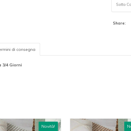
Sotto C
Share:
rmini di consegna
 3/4 Giorni
Novità!
No