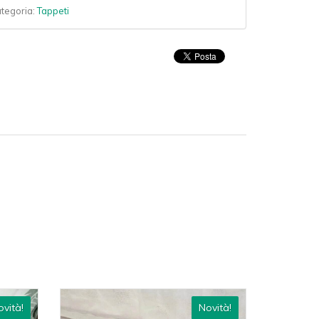
ategoria:
Tappeti
vità!
Novità!