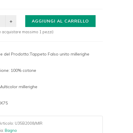
AGGIUNGI AL CARRELLO
le acquistare massimo 1 pezzi)
ne del Prodotto:Tappeto Falso unito millerighe
ione: 100% cotone
Multicolor millerighe
50X75
rticolo:
U35B2008/MIR
ia:
Bagno