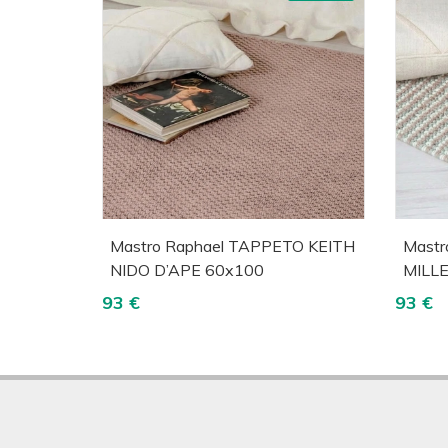
Acquista
Visualizza
A
Mastro Raphael TAPPETO KEITH
Mastr
NIDO D’APE 60x100
MILL
93 €
93 €