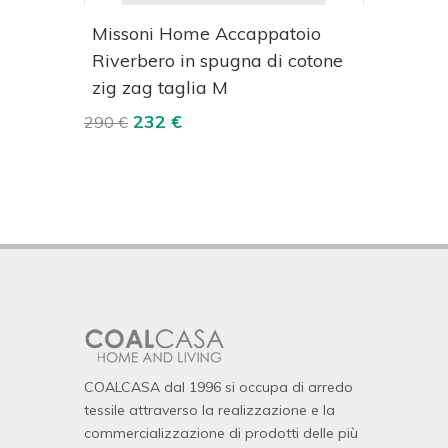
izza
Acquista
Visualizza
io
Missoni Home Accappatoio
Miss
Riverbero in spugna di cotone
Acca
zig zag taglia M
350 €
232 €
290 €
COALCASA dal 1996 si occupa di arredo
tessile attraverso la realizzazione e la
commercializzazione di prodotti delle più