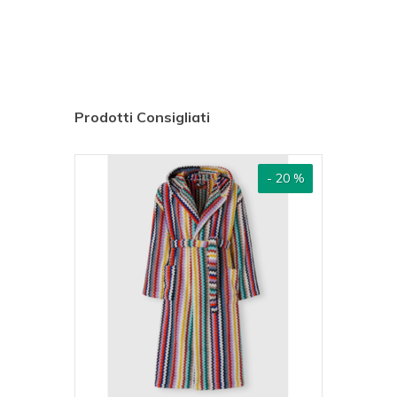
Prodotti Consigliati
ovità!
- 20 %