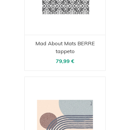
Acquista
Visualizza
Mad About Mats BERRE
tappeto
79,99 €