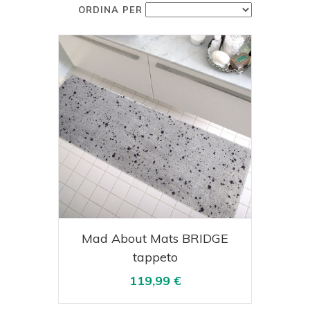
ORDINA PER
Acquista
Visualizza
Mad About Mats BRIDGE
tappeto
119,99 €