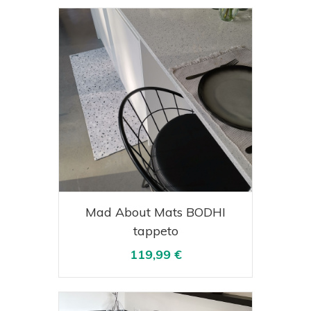
Acquista
Visualizza
Mad About Mats BODHI
tappeto
119,99 €