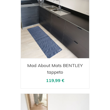
Acquista
Visualizza
Mad About Mats BENTLEY
tappeto
119,99 €