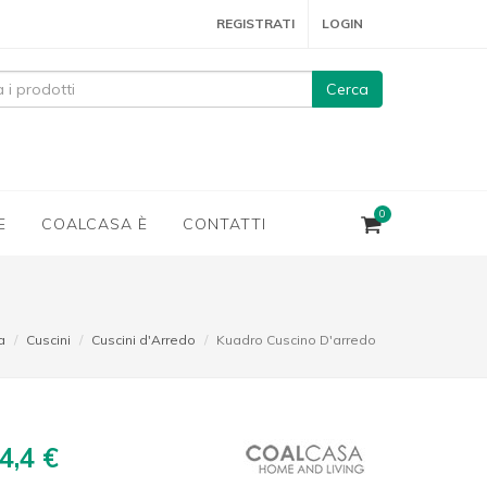
REGISTRATI
LOGIN
Cerca
0
E
COALCASA È
CONTATTI
a
Cuscini
Cuscini d'Arredo
Kuadro Cuscino D'arredo
4,4 €