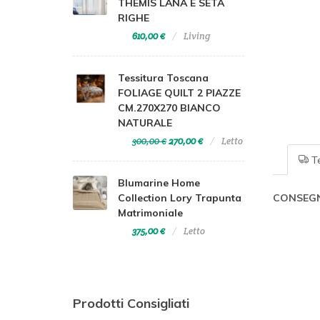
THEMIS LANA E SETA
RIGHE
610,00 €
Living
Tessitura Toscana
FOLIAGE QUILT 2 PIAZZE
CM.270X270 BIANCO
NATURALE
300,00 €
270,00 €
Letto
Te
Blumarine Home
Collection Lory Trapunta
CONSEGN
Matrimoniale
375,00 €
Letto
Prodotti Consigliati