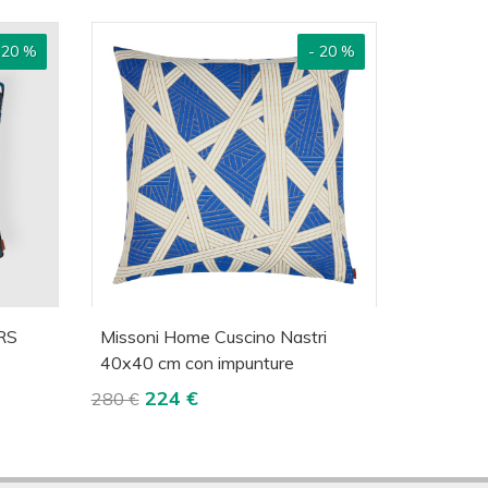
 20 %
- 20 %
lizza
Acquista
Visualizza
RS
Missoni Home Cuscino Nastri
40x40 cm con impunture
224 €
280 €