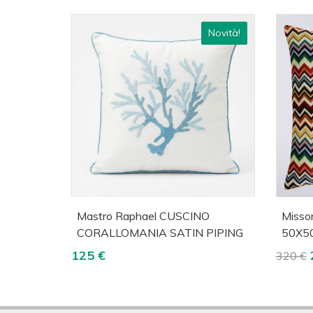
Novità!
Acquista
Visualizza
A
Mastro Raphael CUSCINO
Misso
CORALLOMANIA SATIN PIPING
50X5
125 €
320 €