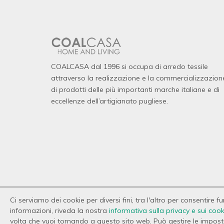
COALCASA dal 1996 si occupa di arredo tessile
attraverso la realizzazione e la commercializzazion
di prodotti delle più importanti marche italiane e di
eccellenze dell’artigianato pugliese.
Ci serviamo dei cookie per diversi fini, tra l'altro per consentire 
informazioni, riveda la nostra
informativa sulla privacy e sui cook
© 2026 Copyright Coal Casa. Tutti i diritti riservati.
volta che vuoi tornando a questo sito web. Può gestire le impostaz