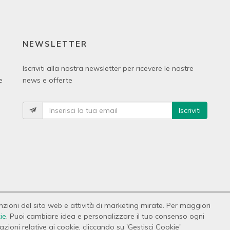
NEWSLETTER
Iscriviti alla nostra newsletter per ricevere le nostre
e
news e offerte
Iscriviti
funzioni del sito web e attività di marketing mirate. Per maggiori
ie
. Puoi cambiare idea e personalizzare il tuo consenso ogni
 P.IVA 01685490748
ioni relative ai cookie, cliccando su 'Gestisci Cookie'