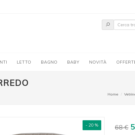
NTI
LETTO
BAGNO
BABY
NOVITÀ
OFFERT
RREDO
Home
Vetrin
- 20 %
5
68 €