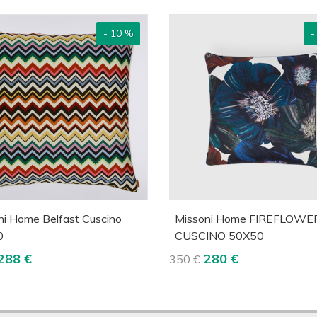
- 10 %
-
cquista
Visualizza
Acquista
Visua
ni Home Belfast Cuscino
Missoni Home FIREFLOWE
0
CUSCINO 50X50
288 €
280 €
350 €