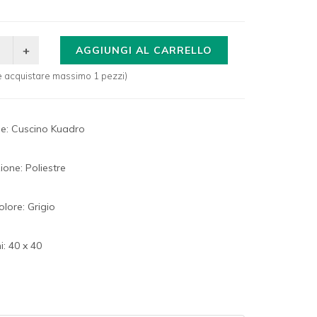
AGGIUNGI AL CARRELLO
le acquistare massimo 1 pezzi)
ne: Cuscino Kuadro
one: Poliestre
olore: Grigio
: 40 x 40