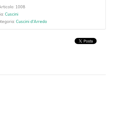
rticolo:
1008
ia:
Cuscini
ategoria:
Cuscini d'Arredo