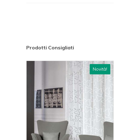
Prodotti Consigliati
ovità!
Novità!