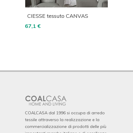
izza
Acquista
Visualizza
CIESSE tessuto CANVAS
JAB 
deco
67,1 €
73,9 €
COALCASA dal 1996 si occupa di arredo
tessile attraverso la realizzazione e la
commercializzazione di prodotti delle più