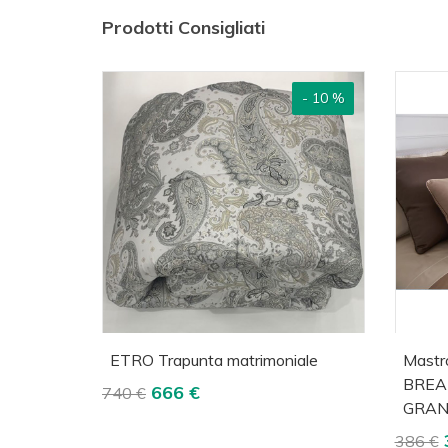
Prodotti Consigliati
- 10 %
Acquista
Visualizza
A
ETRO Trapunta matrimoniale
Mastr
BREA
666 €
740 €
GRAN
386 €