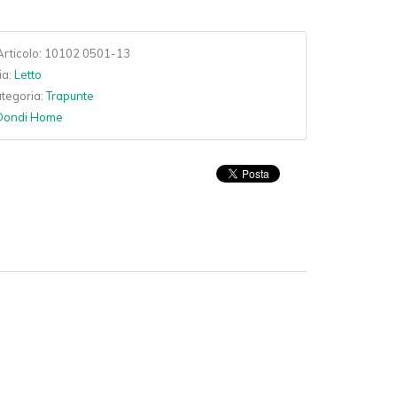
rticolo:
10102 0501-13
ia:
Letto
ategoria:
Trapunte
Dondi Home