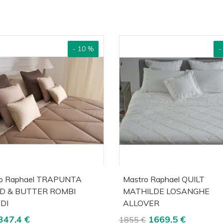
- 10 %
-
cquista
Visualizza
Acquista
Visua
o Raphael TRAPUNTA
Mastro Raphael QUILT
D & BUTTER ROMBI
MATHILDE LOSANGHE
DI
ALLOVER
347,4 €
1669,5 €
1855 €