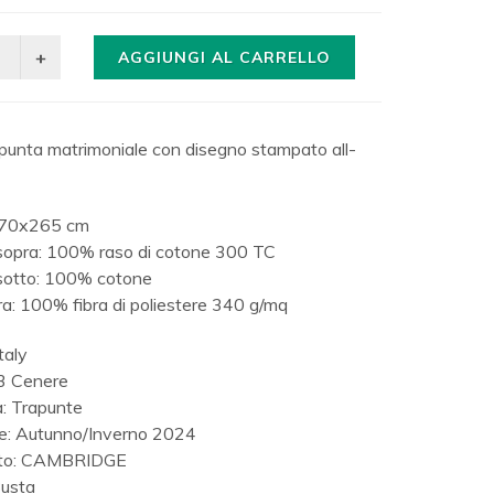
AGGIUNGI AL CARRELLO
punta matrimoniale con disegno stampato all-
270x265 cm
sopra: 100% raso di cotone 300 TC
sotto: 100% cotone
ra: 100% fibra di poliestere 340 g/mq
taly
13 Cenere
a: Trapunte
ne: Autunno/Inverno 2024
ato: CAMBRIDGE
Busta