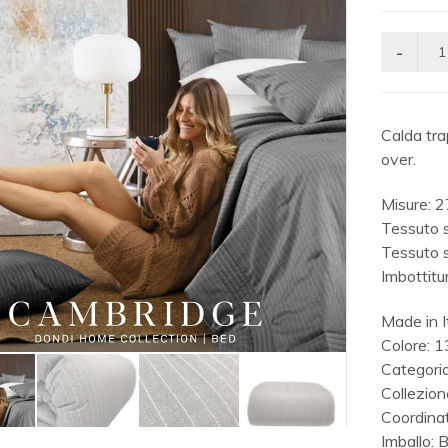
Calda tra
over.
Misure: 
Tessuto 
Tessuto 
Imbottitu
Made in I
Colore: 
Categori
Collezio
Coordin
Imballo: 