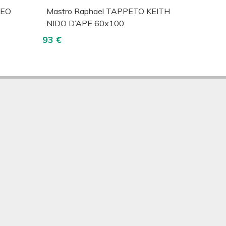
lizza
Acquista
Visualizza
REO
Mastro Raphael TAPPETO KEITH
NIDO D’APE 60x100
93 €