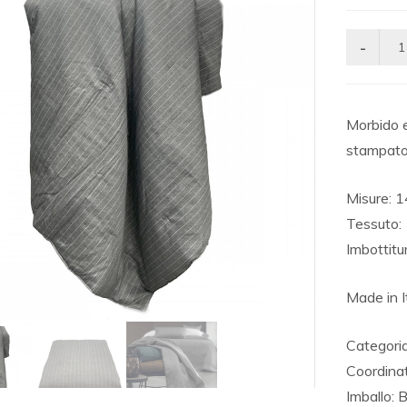
Morbido e
stampato
Misure: 
Tessuto:
Imbottitu
Made in I
Categoria
Coordin
Imballo: 