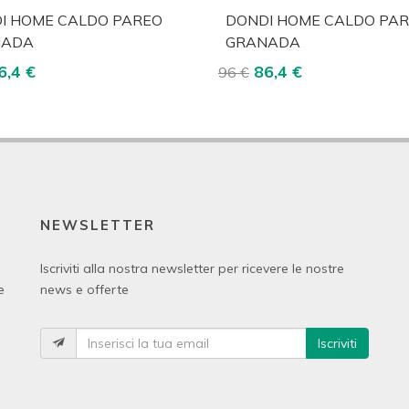
cquista
Visualizza
Acquista
Visua
I HOME CALDO PAREO
DONDI HOME CALDO PA
NADA
GRANADA
6,4 €
86,4 €
96 €
NEWSLETTER
Iscriviti alla nostra newsletter per ricevere le nostre
e
news e offerte
Iscriviti