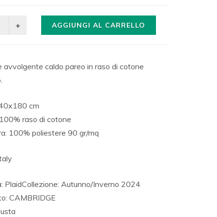
AGGIUNGI AL CARRELLO
 avvolgente caldo pareo in raso di cotone
.
140x180 cm
 100% raso di cotone
ra: 100% poliestere 90 gr/mq
taly
: Plaid
Collezione: Autunno/Inverno 2024
ato: CAMBRIDGE
Busta