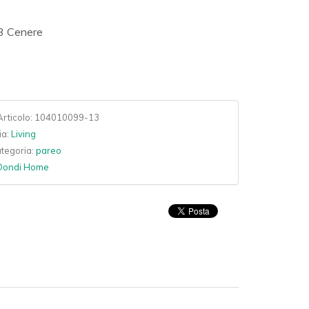
13 Cenere
rticolo:
104010099-13
ia:
Living
ategoria:
pareo
Dondi Home