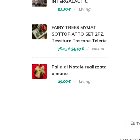
INTERGALACTIC
113,50 €
Living
FAIRY TREES MYMAT
SOTTOPIATTO SET 2PZ.
Tessiture Toscane Telerie
38,25 €
34,43 €
cucina
Palla di Natale realizzata
a mano
25,00 €
Living
Te