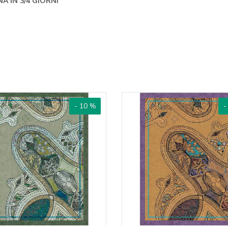
 IN 3/4 GIORNI
- 10 %
-