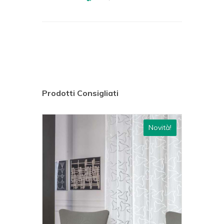
Prodotti Consigliati
ovità!
Novità!