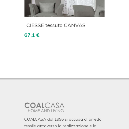
izza
Acquista
Visualizza
CIESSE tessuto CANVAS
JAB 
deco
67,1 €
73,9 €
COALCASA dal 1996 si occupa di arredo
tessile attraverso la realizzazione e la