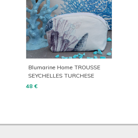
izza
Acquista
Visualizza
are
Blumarine Home TROUSSE
Blum
SEYCHELLES TURCHESE
MARE
48 €
120 €