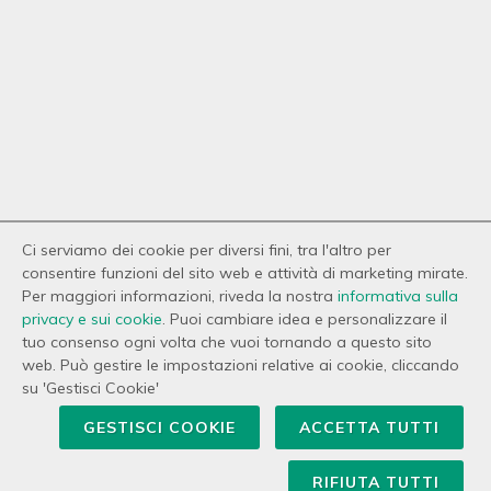
Ci serviamo dei cookie per diversi fini, tra l'altro per
consentire funzioni del sito web e attività di marketing mirate.
Per maggiori informazioni, riveda la nostra
informativa sulla
privacy e sui cookie
. Puoi cambiare idea e personalizzare il
tuo consenso ogni volta che vuoi tornando a questo sito
© 2026 Copyright Coal Casa. Tutti i diritti
web. Può gestire le impostazioni relative ai cookie, cliccando
riservati. P.IVA 01685490748
su 'Gestisci Cookie'
Privacy
-
Cookie Policy
-
Gestisci Cookie
-
GESTISCI COOKIE
ACCETTA TUTTI
Credits
RIFIUTA TUTTI